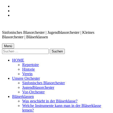
Zur
Hauptnavigation
Zum
springen
Hauptinhalt
Zum
springen
Footer
springen
Sinfonisches Blasorchester | Jugendblasorchester | Kleines
Blasorchester | Bläserklassen
Menü
Suchen
nach:
HOME
Repertoire
Historie
Verein
Unsere Orchester
Sinfonisches Blasorchester
Jugendblasorchester
Vor-Orchester
Bläserklassen
Was geschieht in der Bläserklasse?
Welche Instrumente kann man in der Bläserklasse
lernen?